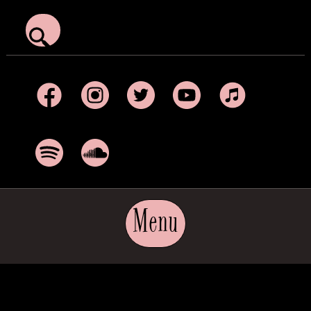
Facebook
Instagram
Twitter
YouTube
Apple Music
Spotify
SoundCloud
Menu